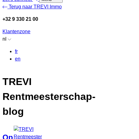
Terug naar TREVI Immo
+32 9 330 21 00
Klantenzone
nl
fr
en
TREVI
Rentmeesterschap-
blog
Op