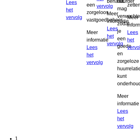
behaalt.
huurder
Lees
een
zetten
vervolg
mag
het
zorgeloos
Meer
verwachte
vervolg
Meer
vastgoedbeheer.
informatie
zodat
infor
Lees
je
Meer
Lees
het
een
informatie
het
vervolg
goede
Lees
vervo
en
het
zorgeloze
vervolg
huurrelati
kunt
onderhou
Meer
informatie
Lees
het
vervolg
1