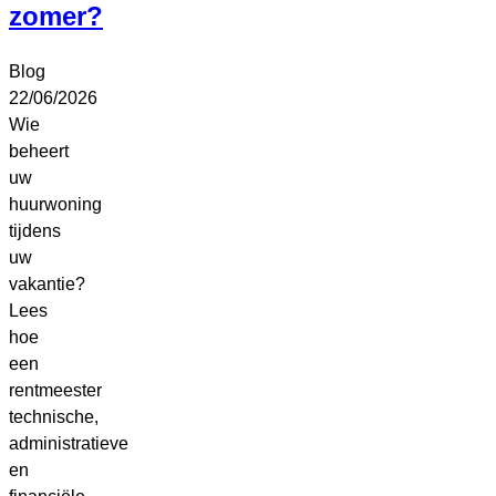
zomer?
i
2
Blog
22/06/2026
Wie
beheert
h
uw
huurwoning
e
tijdens
t
uw
t
vakantie?
v
Lees
O
hoe
een
rentmeester
technische,
administratieve
p
en
d